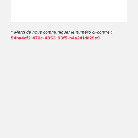
* Merci de nous communiquer le numéro ci-contre :
54ba4df2-470c-4853-93f5-b4a241dd29e9