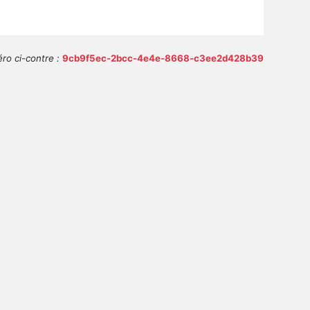
ro ci-contre :
9cb9f5ec-2bcc-4e4e-8668-c3ee2d428b39